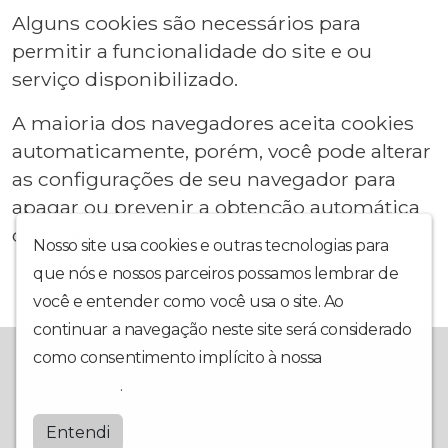
Alguns cookies são necessários para
permitir a funcionalidade do site e ou
serviço disponibilizado.
A maioria dos navegadores aceita cookies
automaticamente, porém, você pode alterar
as configurações de seu navegador para
apagar ou prevenir a obtenção automática
de cookies.
Nosso site usa cookies e outras tecnologias para
que nós e nossos parceiros possamos lembrar de
você e entender como você usa o site. Ao
continuar a navegação neste site será considerado
Emissora de Rádio da Paróquia Senhor Bom Jesus, de Monte
como consentimento implícito à nossa
política de
Aprazível-SP
privacidade
.
Difusora Aparecida
Entendi