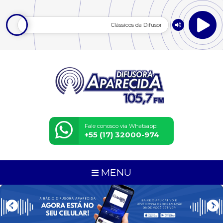
Clássicos da Difusora
Fale conosco via Whatsapp:
+55 (17) 32000-974
MENU